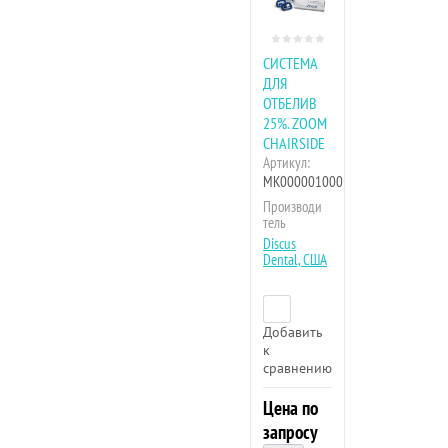
СИСТЕМА
ДЛЯ
ОТБЕЛИВ
25%. ZOOM
CHAIRSIDE
Артикул:
МК000001000
Производи
тель
Discus
Dental, США
Добавить
к
сравнению
Цена по
запросу