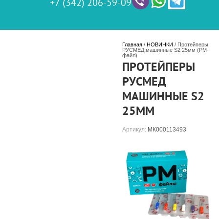
+7 (342) 206-59-09
Главная
 / 
НОВИНКИ
 / Протейперы 
РУСМЕД машинные S2 25мм (РМ-
файл)
ПРОТЕЙПЕРЫ
РУСМЕД
МАШИННЫЕ S2
25ММ
Артикул:
МК000113493